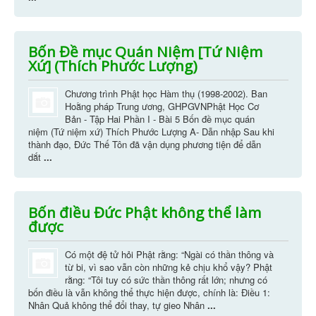
Bốn Đề mục Quán Niệm [Tứ Niệm
Xứ] (Thích Phước Lượng)
Chương trình Phật học Hàm thụ (1998-2002). Ban
Hoằng pháp Trung ương, GHPGVNPhật Học Cơ
Bản - Tập Hai Phần I - Bài 5 Bốn đề mục quán
niệm (Tứ niệm xứ) Thích Phước Lượng A- Dẫn nhập Sau khi
thành đạo, Ðức Thế Tôn đã vận dụng phương tiện để dẫn
dắt
...
Bốn điều Đức Phật không thể làm
được
Có một đệ tử hỏi Phật rằng: “Ngài có thần thông và
từ bi, vì sao vẫn còn những kẻ chịu khổ vậy? Phật
rằng: “Tôi tuy có sức thần thông rất lớn; nhưng có
bốn điều là vẫn không thể thực hiện được, chính là: Điều 1:
Nhân Quả không thể đổi thay, tự gieo Nhân
...