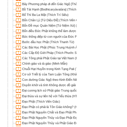
Bảy Phương pháp đi đến Giác Ngộ [Thất Giác Chi] (Thích Thiện Bảo)
Bồ Tát Hạnh [Bodhicaryàvatàra] (Thích Trí Siêu dịch)
Bố Thí Ba La Mật (Thích Trí Siêu)
Bốn Chân Lý [Tứ Diệu Đế] (Thích Viên Giác)
Bốn Đề mục Quán Niệm [Tứ Niệm Xứ] (Thích Phước Lượng)
Bốn điều Đức Phật không thể làm được
Bức thông điệp từ con người của Đức Phật (Thích Trí Chơn)
Bước đầu học Phật (Thích Thanh Từ)
Các Bài Học Phật (Phúc Trung Huỳnh Ái Tông)
Các Cấp Độ Giới Pháp (Thích Phước Sơn)
Các Tông phái Phật Giáo tại Việt Nam (Phúc Trung Huỳnh Ái Tông)
Chính giáo và tà giáo (Minh Mẫn)
Chuỗi Hạt Huyền trong Kinh Tạng Pali (Thích Chơn Thiện)
Cơ sở Triết lý của Tam Luận Tông (Khải Thiên)
Con đường Giác Ngộ theo Kinh Điển Nikaya (Thích Nữ Trí Liên)
Duyên khởi và tính Không được đồ giải qua phương trình E = MC2 (Khải T
Đại cương lịch sử Phật giáo Trung quốc (Thích Tâm Khanh)
Đại thừa và sự liên hệ với Tiểu thừa (HT Thích Minh Châu dịch)
Đạo Phật (Thích Viên Giác)
Đạo Phật có phải là Tôn Giáo không? (Huyền Chân)
Đạo Phật Nguyên Chất và Đạo Phật Pháp Môn (Thích Nhật Từ)
Đạo Phật Nguyên Thủy và Đạo Phật Đại Thừa (Wapola Rahula; Thích Thiện 
Đạo Phật Nguyên Thủy và Phật Giáo Đại Thừa (Wapola Rahula; Lê Kim Kha 