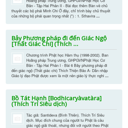
Hoằng pháp Trung ương, GHPGVNPhật Học Cơ
Bản - Tập Hai Phần II - Bài đọc thêm Bàn về chủ
thuyết các bộ phái Minh Chi Ở đây, chỉ trình bày chủ thuyết
của những bộ phái quan trọng nhất (*) : 1. Sthavira
...
Bảy Phương pháp đi đến Giác Ngộ
[Thất Giác Chi] (Thích ...
Chương trình Phật học Hàm thụ (1998-2002). Ban
Hoằng pháp Trung ương, GHPGVNPhật Học Cơ
Bản - Tập Hai Phần I - Bài 6 Bảy phương pháp đi
đến giác ngộ (Thất giác chi) Thích Thiện Bảo A- Dẫn nhập
Giáo lý đạo Phật được xem là một nền giáo lý thực nghi
...
Bồ Tát Hạnh [Bodhicaryàvatàra]
(Thích Trí Siêu dịch)
Tác giả: Santideva (Bình Thiên). Thích Trí Siêu
dịch. Mục đích chung của người tu Phật là cầu
giác ngộ giải thoát, nhưng đối với người theo Phật