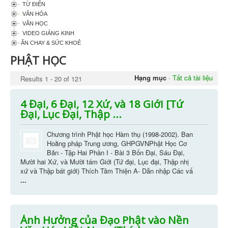
TỪ ĐIỂN
VĂN HÓA
VĂN HỌC
VIDEO GIẢNG KINH
ĂN CHAY & SỨC KHOẺ
PHẬT HỌC
Hạng mục
·
Tất cả tài liệu
Results 1 - 20 of 121
4 Đại, 6 Đại, 12 Xứ, và 18 Giới [Tứ
Đại, Lục Đại, Thập ...
Chương trình Phật học Hàm thụ (1998-2002). Ban
Hoằng pháp Trung ương, GHPGVNPhật Học Cơ
Bản - Tập Hai Phần I - Bài 3 Bốn Ðại, Sáu Ðại,
Mười hai Xứ, và Mười tám Giới (Tứ đại, Lục đại, Thập nhị
xứ và Thập bát giới) Thích Tâm Thiện A- Dẫn nhập Các vấ
...
Ảnh Hưởng của Đạo Phật vào Nền