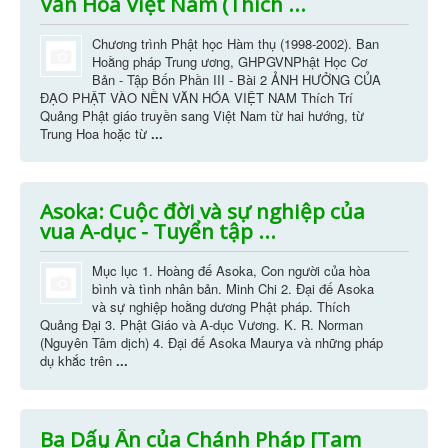
Văn Hóa Việt Nam (Thích ...
Chương trình Phật học Hàm thụ (1998-2002). Ban
Hoằng pháp Trung ương, GHPGVNPhật Học Cơ
Bản - Tập Bốn Phần III - Bài 2 ẢNH HƯỞNG CỦA
ÐẠO PHẬT VÀO NỀN VĂN HÓA VIỆT NAM Thích Trí
Quảng Phật giáo truyền sang Việt Nam từ hai hướng, từ
Trung Hoa hoặc từ
...
Asoka: Cuộc đời và sự nghiệp của
vua A-dục - Tuyển tập ...
Mục lục 1. Hoàng đế Asoka, Con người của hòa
bình và tình nhân bản. Minh Chi 2. Đại đế Asoka
và sự nghiệp hoằng dương Phật pháp. Thích
Quảng Đại 3. Phật Giáo và A-dục Vương. K. R. Norman
(Nguyên Tâm dịch) 4. Đại đế Asoka Maurya và những pháp
dụ khắc trên
...
Ba Dấu Ấn của Chánh Pháp [Tam