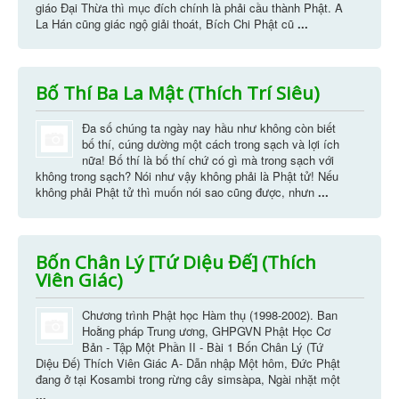
giáo Ðại Thừa thì mục đích chính là phải cầu thành Phật. A
La Hán cũng giác ngộ giải thoát, Bích Chi Phật cũ
...
Bố Thí Ba La Mật (Thích Trí Siêu)
Ða số chúng ta ngày nay hầu như không còn biết
bố thí, cúng dường một cách trong sạch và lợi ích
nữa! Bố thí là bố thí chứ có gì mà trong sạch với
không trong sạch? Nói như vậy không phải là Phật tử! Nếu
không phải Phật tử thì muốn nói sao cũng được, nhưn
...
Bốn Chân Lý [Tứ Diệu Đế] (Thích
Viên Giác)
Chương trình Phật học Hàm thụ (1998-2002). Ban
Hoằng pháp Trung ương, GHPGVN Phật Học Cơ
Bản - Tập Một Phần II - Bài 1 Bốn Chân Lý (Tứ
Diệu Ðế) Thích Viên Giác A- Dẫn nhập Một hôm, Ðức Phật
đang ở tại Kosambi trong rừng cây simsàpa, Ngài nhặt một
...