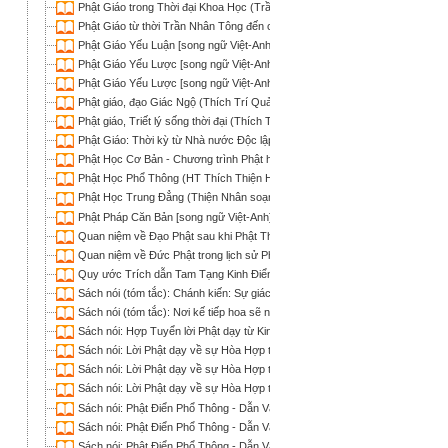
Phật Giáo trong Thời đại Khoa Học (Trần Chung Ngọc)
Phật Giáo từ thời Trần Nhân Tông đến cận đại (Thích Tâm Hải)
Phật Giáo Yếu Luận [song ngữ Việt-Anh] (Thiện Phúc)
Phật Giáo Yếu Lược [song ngữ Việt-Anh] (Narada; HT Thích Trí Chơn dịch)
Phật Giáo Yếu Lược [song ngữ Việt-Anh] (Thiện Phúc)
Phật giáo, đạo Giác Ngộ (Thích Trí Quảng)
Phật giáo, Triết lý sống thời đại (Thích Trí Quảng)
Phật Giáo: Thời kỳ từ Nhà nước Độc lập Vạn Xuân ra đời đến Vua Trần Nh
Phật Học Cơ Bản - Chương trình Phật học Hàm thụ (1998-2002)
Phật Học Phổ Thông (HT Thích Thiện Hoa)
Phật Học Trung Đẳng (Thiện Nhân soạn; Nguyễn Khuê dịch)
Phật Pháp Căn Bản [song ngữ Việt-Anh] (Thiện Phúc)
Quan niệm về Ðạo Phật sau khi Phật Thích Ca nhập diệt (Thích Trí Quảng)
Quan niệm về Ðức Phật trong lịch sử Phật giáo Việt Nam (Thích Tâm Hải)
Quy ước Trích dẫn Tam Tạng Kinh Điển Nguyên Thủy (Sucitto Thảo Hiền)
Sách nói (tóm tắc): Chánh kiến: Sự giác ngộ của Đức Phật - Almost Buddhi
Sách nói (tóm tắc): Nơi kế tiếp hoa sẽ nở, hoa nở ta gặp Phật - The Path: 
Sách nói: Hợp Tuyển lời Phật dạy từ Kinh Tạng Pāli (Bodhi; Nguyên Nhật T
Sách nói: Lời Phật dạy về sự Hòa Hợp trong Cộng đồng và Xã hội - Hợp
Sách nói: Lời Phật dạy về sự Hòa Hợp trong Cộng đồng và Xã hội - Hợ
Sách nói: Lời Phật dạy về sự Hòa Hợp trong Cộng đồng và Xã hội - Hợ
Sách nói: Phật Điển Phổ Thông - Dẫn Vào Tuệ Giác Phật (Lê Mạnh Thát, HT
Sách nói: Phật Điển Phổ Thông - Dẫn Vào Tuệ Giác Phật (Lê Mạnh Thát, HT
Sách nói: Phật Điển Phổ Thông - Dẫn Vào Tuệ Giác Phật (Lê Mạnh Thát, HT