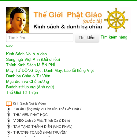
Tìm kiếm nâng
Tìm kiếm
cao
Kinh Sách Nói & Video
Song ngữ Việt-Anh (Đối chiếu)
Thỉnh Kinh Sách MIỄN PHÍ
Máy TỰ ĐỘNG Đọc, Đánh Máy, báo lỗi tiếng Việt
Danh bạ Chùa & Tự Viện
Mục đích và Chủ trương
BuddhistHub.org (Anh ngữ)
Thế Giới Từ Thiện
Kinh Sách Nói & Video
*Dự án Tặng máy Vi Tính của Thế Giới Phật Giáo
THƯ VIỆN PHẬT HỌC
VIDEO Lịch sử Phật Thích Ca & Đệ tử
TAM TẠNG THÁNH ĐIỂN (VNC PHVN)
THƯỢNG TỌA BỘ (NAM TRUYỀN)