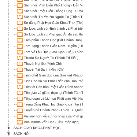
Sách nói: Phật Điển Phổ Thông - Dẫn Vào Tuệ Giác Phật (Lê Mạnh Thát, HT
Sách nói: Phật Điển Thông Dụng - Hướng Dẫn và Tuệ Tri của Ðức Phật (ICD
Sách nói: Thước Đo Người Tu (Thích Trí Siêu)
Sơ đẳng Phật Học Giáo Khoa Thư (Thiện Nhơn biên soạn; HT Thích Hành T
Sơ lược Lịch sử Hình thành và Phát triển các Tông phái Phật giáo Trung 
Sơ lược Lịch sử Phật giáo Ấn độ sau thời đức Phật (Thích Tâm Hải)
Tám phần Thánh Đạo [Bát Chánh Đạo] (Thích Tâm Khanh)
Tam Tạng Thánh Giáo Nam Truyền (Thích Phước Sơn)
Tam Vô Lậu Học [Giới-Định-Tuệ] (Thích Từ Hòa & Thích Phước Lượng)
Thước Đo Người Tu (Thích Trí Siêu)
Thuyết Nghiệp (Minh Chi)
Thuyết Tái Sanh (Minh Chi)
Tính chất Giáo dục của Giới luật Phật giáo (Thích Phước Sơn)
Tinh Hoa và Sự Phát Triển của Đạo Phật (Chân Pháp Nguyễn Hữu Hiệu dịc
Tóm tắt Căn bản Phật Giáo (Bình Anson)
Tôn giáo và giá trị thực tại (Thích Tâm Thiện)
Tổng quan về Lịch sử Phật giáo Việt Nam (Thích Tâm Hải)
Trung đẳng Phật Học Giáo Khoa Thư (Thiện Nhơn biên soạn; Thích Nguyên 
Truyền bá Chánh Pháp (Thích Trí Quảng)
Vài suy nghĩ về sự hội nhập của Phật giáo vào nền văn hóa Việt Nam (Minh 
Vua Milinda Vấn Đạo (Liễu Pháp dịch)
SÁCH GIÁO KHOA PHẬT HỌC
SÁCH NÓI