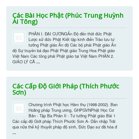
Các Bài Học Phật (Phúc Trung Huỳnh
Ái Tông)
PHẦN I. ĐẠI CƯƠNGẤn Độ đến thời đức Phật
Lược sử đức Phật Kiết tập kinh điển Trào lưu tư
tưởng Phật giáo Ấn độ Các bộ phái Phật giáo Ấn
độ Sự truyền bá đạo Phật Phật giáo Trung Hoa Phật giáo
Việt Nam Các tông phái Phật giáo tại Việt Nam PHẦN 2.
GIÁO LÝ CĂ
...
Các Cấp Độ Giới Pháp (Thích Phước
Sơn)
Chương trình Phật học Hàm thụ (1998-2002). Ban
Hoằng pháp Trung ương, GHPGVNPhật Học Cơ
Bản - Tập Ba Phần II - Tư tưởng Phật giáo Bài 1
Các cấp độ Giới pháp Thích Phước Sơn A- Dẫn nhập Trải
qua nửa thế kỷ thuyết pháp độ sinh, Ðức Ðạo sư đã hóa đ
...