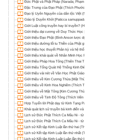
Đức Phật và Phật Pháp (Narada; Phạm Kim Khánh dịch)
Ðặc Trưng của Ðạo Phật (Thích Phước Sơn)
Ðạo lý Uyên Nguyên của dân tộc Việt (Ngọc Kinh Lang Hoàn)
Giáo lý Duyên Khởi [Paticca samuppada - Dependent Origination] (Thích Ch
Giới Luật công truyền hay bí truyền? (HT Thích Phước Sơn)
Giới thiệu đại cương về Duy Thức Học [Tâm Lý học Phật giáo] (Tuệ Hạnh)
Giới thiệu Đạo Phật (Bình Anson lược dịch)
Giới thiệu đường lối tu Thiền của Phật giáo (Thích Thanh Từ)
Giới thiệu học thuyết Phân kỳ và hệ thống Phán giáo (Khải Thiên)
Giới thiệu khái quát về Nhân Minh Học Phật Giáo [Logic Học Phật Giáo] (Min
Giới thiệu Pháp Hoa Tông [Thiên Thai Tông] (Thích Trí Quảng)
Giới thiệu Tổng Quát Hệ Thống Kinh Điển Hán Tạng (Đào Nguyên)
Giới thiệu vài nét về Văn Học Phật Giáo Việt Nam (Thích Tâm Hải)
Giới thiệu về Kim Cương Thừa [Mật Thừa] (Nguyễn Thế Đăng)
Giới thiệu về Kinh Hoa Nghiêm (Thích Trí Quảng)
Giới thiệu về Mật Tông [Kim Cương Thừa] (Thích Viên Giác)
Giới thiệu về Tịnh Độ Tông (Thích Viên Giác)
Hợp Tuyển lời Phật dạy từ Kinh Tạng Pāli (Bodhi; Nguyên Nhật Trần Như Ma
Khái quát lịch sử truyền bá kinh điển và những đặc điểm của Kinh tạng Nika
Lịch sử Đức Phật Thích Ca Mâu Ni - từ Đản sanh đến Thành đạo (Gia Tuệ)
Lịch sử Đức Phật Thích Ca Mâu Ni - từ Thành đạo đến nhập Niết bàn (Gia 
Lịch sử Kết tập Kinh Luật lần thứ hai (Thích Phước Sơn)
Lịch sử Kết tập Kinh Luật lần thứ nhất (Thích Phước Sơn)
Lịch sử Kết tập Kinh-Luật-Luận lần thứ ba (Thích Phước Sơn)