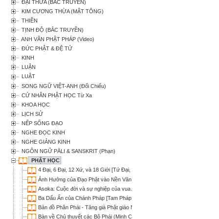
ĐẠI THỪA (BẮC TRUYỀN)
KIM CƯƠNG THỪA (MẬT TÔNG)
THIỀN
TỊNH ĐỘ (BẮC TRUYỀN)
ANH VĂN PHẬT PHÁP (Video)
ĐỨC PHẬT & ĐỆ TỬ
KINH
LUẬN
LUẬT
SONG NGỮ VIỆT-ANH (Đối Chiếu)
CỬ NHÂN PHẬT HỌC Từ Xa
KHOA HỌC
LỊCH SỬ
NẾP SỐNG ĐẠO
NGHE ĐỌC KINH
NGHE GIẢNG KINH
NGÔN NGỮ PĀLI & SANSKRIT (Phạn)
PHẬT HỌC
4 Đại, 6 Đại, 12 Xứ, và 18 Giới [Tứ Đại, Lục Đại, Thập nhị Xứ và Thập bát G
Ảnh Hưởng của Đạo Phật vào Nền Văn Hóa Việt Nam (Thích Trí Quảng)
Asoka: Cuộc đời và sự nghiệp của vua A-dục - Tuyển tập (Nhiều Tác Giả)
Ba Dấu Ấn của Chánh Pháp [Tam Pháp Ấn] (Nguyên Tuấn)
Bản đồ Phân Phái - Tăng già Phật giáo Nguyên Thủy
Bàn về Chủ thuyết các Bộ Phái (Minh Chi)