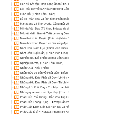
Lịch sử Kết tập Pháp Tạng lần thứ tư (Thích Phước Sơn)
Lời Phật dạy về sự Hòa Hợp trong Cộng đồng và Xã hội - Hợp Tuyển tư
Luân Hồi (Thích Tâm Thiện)
Lý do Phân phái và tình hình Phân phái trong đạo Phật (Minh Chi)
Mahayana và Theravada: Cùng một cỗ xe (Bình Anson)
Milinda Vấn Đạo (Tỳ khưu Indacanda dịch)
Một vài khái niệm về Triết Lý trong Đạo Phật (Phật-Điển Hành-Tư)
Mười hai Nhân Duyên [Thập nhị Nhân Duyên] (Thích Tâm Hải)
Mười hai Nhân Duyên và đời sống đạo (Nhựt Chiếu)
Năm Căn, Năm Lực (Thích Viên Giác)
Năm Uẩn [Ngũ Uẩn] (Thích Viên Giác)
Nghiên cứu Đối chiếu Milinda Vấn Đạo (Chữ Pāli) và Kinh Na-Tiên Tỷ-Kheo
Nghiệp [Karma] (Thích Tâm Thiện)
Nhân Quả (Khải Thiên)
Nhận thức cơ bản về Phật giáo (Thích Tố Huân)
Những điều Đức Phật đã Dạy (Lê Kim Kha dịch)
Những điều Đức Phật đã Dạy (Thích Nữ Trí Hải dịch)
Những Lời Phật Dạy - Trích lục các bài giảng trong Kinh điển Pāli (Bình Anso
Những quan niệm về Đạo Phật (Thích Trí Quảng)
Phật Điển Phổ Thông - Dẫn Vào Tuệ Giác Phật (ICDV; Lê Mạnh Thát, HT Tu
Phật Điển Thông Dụng - Hướng Dẫn và Tuệ Tri của Ðức Phật (ICDV; TT Thí
Phật Giáo Dưới Góc Độ Hiện Đại và Hậu Hiện Đại (Quán Như)
Phật Giáo là gì? (Narada; Phạm Kim Khánh dịch)