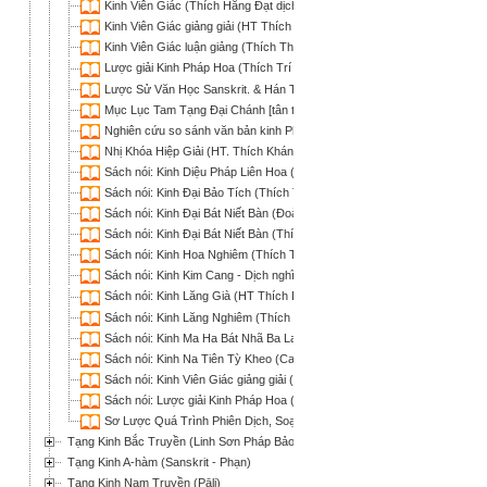
Kinh Viên Giác (Thích Hằng Đạt dịch)
Kinh Viên Giác giảng giải (HT Thích Thanh Từ)
Kinh Viên Giác luận giảng (Thích Thông Huệ)
Lược giải Kinh Pháp Hoa (Thích Trí Quảng)
Lược Sử Văn Học Sanskrit. & Hán Tạng Phật Giáo (Thích Kiên Định)
Mục Lục Tam Tạng Đại Chánh [tân tu Đại Tạng Kinh] (Thích Nhật Từ biê
Nghiên cứu so sánh văn bản kinh Pháp Cú chữ Hán và chữ Pali (Thích 
Nhị Khóa Hiệp Giải (HT. Thích Khánh Anh dịch)
Sách nói: Kinh Diệu Pháp Liên Hoa (Thích Trí Tịnh dịch)
Sách nói: Kinh Đại Bảo Tích (Thích Trí Tịnh dịch)
Sách nói: Kinh Đại Bát Niết Bàn (Đoàn Trung Còn & Nguyễn Minh Tiến dị
Sách nói: Kinh Đại Bát Niết Bàn (Thích Trí Tịnh dịch)
Sách nói: Kinh Hoa Nghiêm (Thích Trí Tịnh dịch)
Sách nói: Kinh Kim Cang - Dịch nghĩa và lược giải (HT Thích Thiện Hoa)
Sách nói: Kinh Lăng Già (HT Thích Duy Lực dịch)
Sách nói: Kinh Lăng Nghiêm (Thích Duy Lực dịch)
Sách nói: Kinh Ma Ha Bát Nhã Ba La Mật (Thích Trí Tịnh dịch)
Sách nói: Kinh Na Tiên Tỳ Kheo (Cao Hữu Ðính dịch)
Sách nói: Kinh Viên Giác giảng giải (HT Thích Thiện Hoa)
Sách nói: Lược giải Kinh Pháp Hoa (Thích Trí Quảng)
Sơ Lược Quá Trình Phiên Dịch, Soạn Thuật và Hình Thành Đại Tạng K
Tạng Kinh Bắc Truyền (Linh Sơn Pháp Bảo Đại Tạng Kinh)
Tạng Kinh A-hàm (Sanskrit - Phạn)
Tạng Kinh Nam Truyền (Pāli)