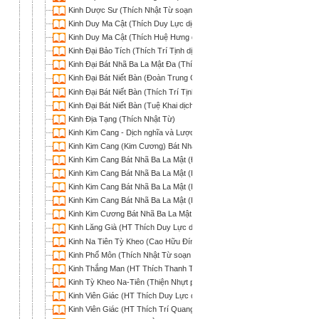
Kinh Dược Sư (Thích Nhật Từ soạn dịch)
Kinh Duy Ma Cật (Thích Duy Lực dịch)
Kinh Duy Ma Cật (Thích Huệ Hưng dịch)
Kinh Đại Bảo Tích (Thích Trí Tịnh dịch)
Kinh Đại Bát Nhã Ba La Mật Đa (Thích Trí Nghiêm dịch)
Kinh Đại Bát Niết Bàn (Đoàn Trung Còn & Nguyễn Minh Tiến dịch)
Kinh Đại Bát Niết Bàn (Thích Trí Tịnh dịch)
Kinh Đại Bát Niết Bàn (Tuệ Khai dịch)
Kinh Địa Tạng (Thích Nhật Từ)
Kinh Kim Cang - Dịch nghĩa và Lược giải (HT Thích Thiện Hoa)
Kinh Kim Cang (Kim Cương) Bát Nhã Ba La Mật (Nhiều Dịch Giả)
Kinh Kim Cang Bát Nhã Ba La Mật (Đoàn Trung Còn & Nguyễn Minh Tiến
Kinh Kim Cang Bát Nhã Ba La Mật (HT Thích Duy Lực dịch)
Kinh Kim Cang Bát Nhã Ba La Mật (HT Thích Thiện Hoa dịch)
Kinh Kim Cang Bát Nhã Ba La Mật (HT Thích Trí Tịnh dịch)
Kinh Kim Cương Bát Nhã Ba La Mật (Tỷ kheo Trí Quang dịch)
Kinh Lăng Già (HT Thích Duy Lực dịch)
Kinh Na Tiên Tỳ Kheo (Cao Hữu Ðính dịch)
Kinh Phổ Môn (Thích Nhật Từ soạn dịch)
Kinh Thắng Man (HT Thích Thanh Từ dịch)
Kinh Tỳ Kheo Na-Tiên (Thiện Nhựt phỏng dịch và tìm hiểu)
Kinh Viên Giác (HT Thích Duy Lực dịch)
Kinh Viên Giác (HT Thích Trí Quang dịch)