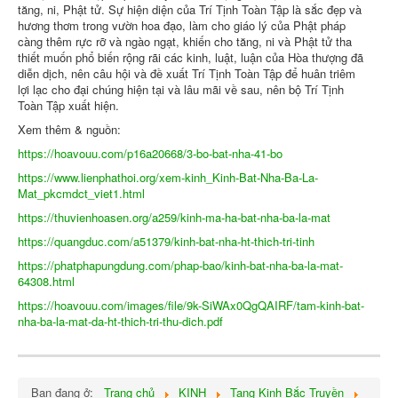
tăng, ni, Phật tử. Sự hiện diện của Trí Tịnh Toàn Tập là sắc đẹp và
hương thơm trong vườn hoa đạo, làm cho giáo lý của Phật pháp
càng thêm rực rỡ và ngào ngạt, khiến cho tăng, ni và Phật tử tha
thiết muốn phổ biến rộng rãi các kinh, luật, luận của Hòa thượng đã
diễn dịch, nên câu hội và đề xuất Trí Tịnh Toàn Tập để huân triêm
lợi lạc cho đại chúng hiện tại và lâu mãi về sau, nên bộ Trí Tịnh
Toàn Tập xuất hiện.
Xem thêm & nguồn:
https://hoavouu.com/p16a20668/3-bo-bat-nha-41-bo
https://www.lienphathoi.org/xem-kinh_Kinh-Bat-Nha-Ba-La-
Mat_pkcmdct_viet1.html
https://thuvienhoasen.org/a259/kinh-ma-ha-bat-nha-ba-la-mat
https://quangduc.com/a51379/kinh-bat-nha-ht-thich-tri-tinh
https://phatphapungdung.com/phap-bao/kinh-bat-nha-ba-la-mat-
64308.html
https://hoavouu.com/images/file/9k-SiWAx0QgQAIRF/tam-kinh-bat-
nha-ba-la-mat-da-ht-thich-tri-thu-dich.pdf
Bạn đang ở:
Trang chủ
KINH
Tạng Kinh Bắc Truyền