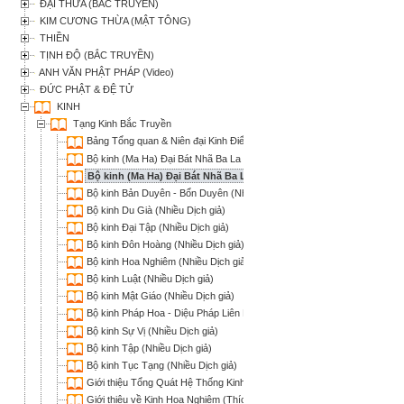
ĐẠI THỪA (BẮC TRUYỀN)
KIM CƯƠNG THỪA (MẬT TÔNG)
THIỀN
TỊNH ĐỘ (BẮC TRUYỀN)
ANH VĂN PHẬT PHÁP (Video)
ĐỨC PHẬT & ĐỆ TỬ
KINH
Tạng Kinh Bắc Truyền
Bảng Tổng quan & Niên đại Kinh Điển Bắc Truyền (Bình Anson)
Bộ kinh (Ma Ha) Đại Bát Nhã Ba La Mật (Nhiều Dịch giả)
Bộ kinh (Ma Ha) Đại Bát Nhã Ba La Mật (Thích Trí Tịnh dịch)
Bộ kinh Bản Duyên - Bổn Duyên (Nhiều Dịch giả)
Bộ kinh Du Già (Nhiều Dịch giả)
Bộ kinh Đại Tập (Nhiều Dịch giả)
Bộ kinh Đôn Hoàng (Nhiều Dịch giả)
Bộ kinh Hoa Nghiêm (Nhiều Dịch giả)
Bộ kinh Luật (Nhiều Dịch giả)
Bộ kinh Mật Giáo (Nhiều Dịch giả)
Bộ kinh Pháp Hoa - Diệu Pháp Liên Hoa (Nhiều Dịch giả)
Bộ kinh Sự Vị (Nhiều Dịch giả)
Bộ kinh Tập (Nhiều Dịch giả)
Bộ kinh Tục Tạng (Nhiều Dịch giả)
Giới thiệu Tổng Quát Hệ Thống Kinh Điển Hán Tạng (Đào Nguyên)
Giới thiệu về Kinh Hoa Nghiêm (Thích Trí Quảng)