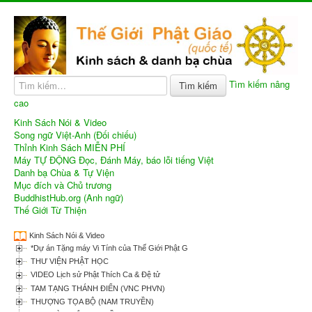
Tìm kiếm nâng
Tìm kiếm
cao
Kinh Sách Nói & Video
Song ngữ Việt-Anh (Đối chiếu)
Thỉnh Kinh Sách MIỄN PHÍ
Máy TỰ ĐỘNG Đọc, Đánh Máy, báo lỗi tiếng Việt
Danh bạ Chùa & Tự Viện
Mục đích và Chủ trương
BuddhistHub.org (Anh ngữ)
Thế Giới Từ Thiện
Kinh Sách Nói & Video
*Dự án Tặng máy Vi Tính của Thế Giới Phật Giáo
THƯ VIỆN PHẬT HỌC
VIDEO Lịch sử Phật Thích Ca & Đệ tử
TAM TẠNG THÁNH ĐIỂN (VNC PHVN)
THƯỢNG TỌA BỘ (NAM TRUYỀN)