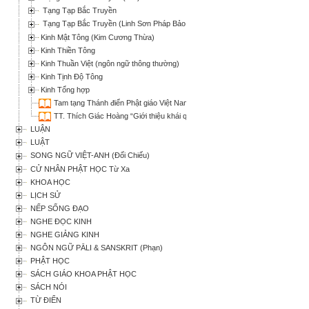
Tạng Tạp Bắc Truyền
Tạng Tạp Bắc Truyền (Linh Sơn Pháp Bảo Đại Tạng Kinh)
Kinh Mật Tông (Kim Cương Thừa)
Kinh Thiền Tông
Kinh Thuần Việt (ngôn ngữ thông thường)
Kinh Tịnh Độ Tông
Kinh Tổng hợp
Tam tạng Thánh điển Phật giáo Việt Nam: Lời giới thiệu (HT Thích Thiện Nh
TT. Thích Giác Hoàng “Giới thiệu khái quát Tam tạng Thánh điển Phật giáo 
LUẬN
LUẬT
SONG NGỮ VIỆT-ANH (Đối Chiếu)
CỬ NHÂN PHẬT HỌC Từ Xa
KHOA HỌC
LỊCH SỬ
NẾP SỐNG ĐẠO
NGHE ĐỌC KINH
NGHE GIẢNG KINH
NGÔN NGỮ PĀLI & SANSKRIT (Phạn)
PHẬT HỌC
SÁCH GIÁO KHOA PHẬT HỌC
SÁCH NÓI
TỪ ĐIỂN