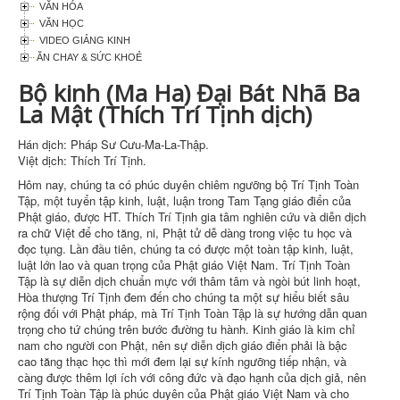
VĂN HÓA
VĂN HỌC
VIDEO GIẢNG KINH
ĂN CHAY & SỨC KHOẺ
Bộ kinh (Ma Ha) Đại Bát Nhã Ba
La Mật (Thích Trí Tịnh dịch)
Hán dịch: Pháp Sư Cưu-Ma-La-Thập.
Việt dịch: Thích Trí Tịnh.
Hôm nay, chúng ta có phúc duyên chiêm ngưỡng bộ Trí Tịnh Toàn
Tập, một tuyển tập kinh, luật, luận trong Tam Tạng giáo điển của
Phật giáo, được HT. Thích Trí Tịnh gia tâm nghiên cứu và diễn dịch
ra chữ Việt để cho tăng, ni, Phật tử dễ dàng trong việc tu học và
đọc tụng. Lần đầu tiên, chúng ta có được một toàn tập kinh, luật,
luật lớn lao và quan trọng của Phật giáo Việt Nam. Trí Tịnh Toàn
Tập là sự diễn dịch chuẩn mực với thâm tâm và ngòi bút linh hoạt,
Hòa thượng Trí Tịnh đem đến cho chúng ta một sự hiểu biết sâu
rộng đối với Phật pháp, mà Trí Tịnh Toàn Tập là sự hướng dẫn quan
trọng cho tứ chúng trên bước đường tu hành. Kinh giáo là kim chỉ
nam cho người con Phật, nên sự diễn dịch giáo điển phải là bậc
cao tăng thạc học thì mới đem lại sự kính ngưỡng tiếp nhận, và
càng được thêm lợi ích với công đức và đạo hạnh của dịch giả, nên
Trí Tịnh Toàn Tập là phúc duyên của Phật giáo Việt Nam và cho