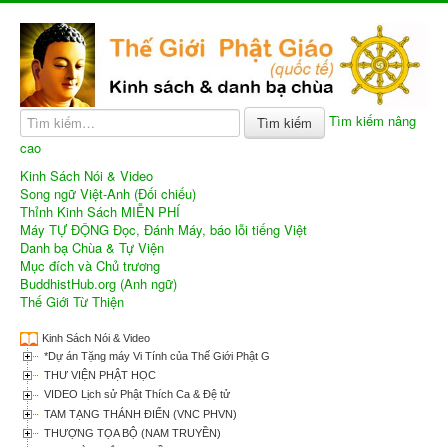
Tìm kiếm nâng
Tìm kiếm
cao
Kinh Sách Nói & Video
Song ngữ Việt-Anh (Đối chiếu)
Thỉnh Kinh Sách MIỄN PHÍ
Máy TỰ ĐỘNG Đọc, Đánh Máy, báo lỗi tiếng Việt
Danh bạ Chùa & Tự Viện
Mục đích và Chủ trương
BuddhistHub.org (Anh ngữ)
Thế Giới Từ Thiện
Kinh Sách Nói & Video
*Dự án Tặng máy Vi Tính của Thế Giới Phật Giáo
THƯ VIỆN PHẬT HỌC
VIDEO Lịch sử Phật Thích Ca & Đệ tử
TAM TẠNG THÁNH ĐIỂN (VNC PHVN)
THƯỢNG TỌA BỘ (NAM TRUYỀN)