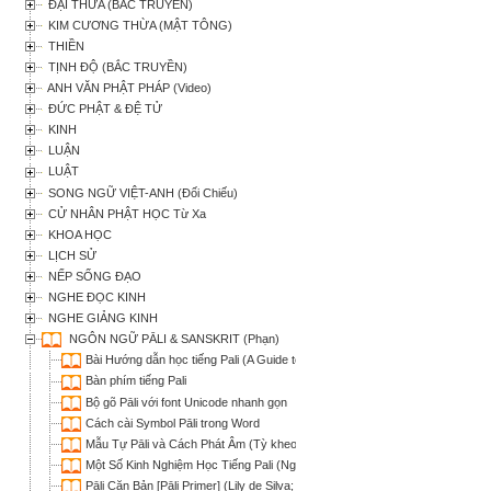
ĐẠI THỪA (BẮC TRUYỀN)
KIM CƯƠNG THỪA (MẬT TÔNG)
THIỀN
TỊNH ĐỘ (BẮC TRUYỀN)
ANH VĂN PHẬT PHÁP (Video)
ĐỨC PHẬT & ĐỆ TỬ
KINH
LUẬN
LUẬT
SONG NGỮ VIỆT-ANH (Đối Chiếu)
CỬ NHÂN PHẬT HỌC Từ Xa
KHOA HỌC
LỊCH SỬ
NẾP SỐNG ĐẠO
NGHE ĐỌC KINH
NGHE GIẢNG KINH
NGÔN NGỮ PĀLI & SANSKRIT (Phạn)
Bài Hướng dẫn học tiếng Pali (A Guide to Learning the Pali Language)
Bàn phím tiếng Pali
Bộ gõ Pāli với font Unicode nhanh gọn
Cách cài Symbol Pāli trong Word
Mẫu Tự Pāli và Cách Phát Âm (Tỳ kheo Indacanda Nguyệt-Thiên Trương Ð
Một Số Kinh Nghiệm Học Tiếng Pali (Nguồn Group Học Tiếng Pali)
Pāli Căn Bản [Pāli Primer] (Lily de Silva; Tỳ kheo Giác Hạnh chuyển dịch)