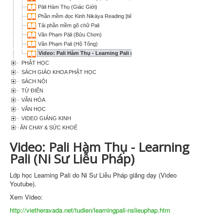
Pāli Hàm Thụ (Giác Giới)
Phần mềm đọc Kinh Nikāya Reading [tiếng Pali, Việt, Anh] - với Tự Điển Pāli
Tải phần mềm gõ chữ Pali
Văn Phạm Pāli (Bửu Chơn)
Văn Phạm Pali (Hộ Tông)
Video: Pali Hàm Thụ - Learning Pali (Ni Sư Liễu Pháp)
PHẬT HỌC
SÁCH GIÁO KHOA PHẬT HỌC
SÁCH NÓI
TỪ ĐIỂN
VĂN HÓA
VĂN HỌC
VIDEO GIẢNG KINH
ĂN CHAY & SỨC KHOẺ
Video: Pali Hàm Thụ - Learning
Pali (Ni Sư Liễu Pháp)
Lớp học Learning Pali do Ni Sư Liễu Pháp giảng dạy (Video
Youtube).
Xem Video:
http://vietheravada.net/tudien/learningpali-nslieuphap.htm