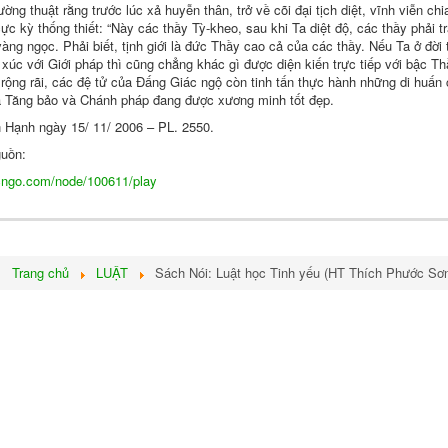
ường thuật rằng trước lúc xả
huyễn thân
,
trở về
cõi
đại tịch diệt
,
vĩnh viễn
chia
cực kỳ
thống thiết
: “Này các thầy Tỳ-kheo, sau khi Ta
diệt độ
, các thầy phải
t
ng ngọc. Phải biết,
tịnh giới
là đức Thầy cao cả của các thầy. Nếu Ta ở đời
 xúc
với
Giới pháp
thì cũng chẳng khác gì được
diện kiến
trực tiếp với bậc T
rộng rãi
, các
đệ tử
của
Đấng Giác ngộ
còn
tinh tấn
thực hành
những
di huấn
c
a
Tăng bảo
và
Chánh pháp
đang được xương minh
tốt đẹp
.
 Hạnh
ngày 15/ 11/ 2006 – PL. 2550.
uồn:
āda-vinaya)
acngo.com/node/100611/play
ở:
Trang chủ
LUẬT
Sách Nói: Luật học Tinh yếu (HT Thích Phước Sơ