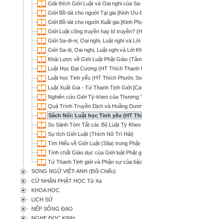
Giải thích Giới Luật và Oai nghi của Sa-di (HT Thích Quảng Hóa; Thích
Giới Bồ-tát cho người Tại gia [Kinh Ưu-bà-tắc Giới] (Thích Nhật Từ dịch)
Giới Bồ-tát cho người Xuất gia [Kinh Phạm võng Bồ-tát Giới] (Thích Nhật
Giới Luật công truyền hay bí truyền? (HT Thích Phước Sơn)
Giới Sa-di-ni, Oai nghi, Luật nghi và Lời Khuyến Tu của Tổ Quy Sơn (Th
Giới Sa-di, Oai nghi, Luật nghi và Lời Khuyến Tu của Tổ Quy Sơn (Thíc
Khái Lược về Giới Luật Phật Giáo (Tâm Chơn)
Luật Học Đại Cương (HT Thích Thanh Kiểm)
Luật học Tinh yếu (HT Thích Phước Sơn)
Luật Xuất Gia - Tứ Thanh Tịnh Giới [Catuparisuddhisila] (Hộ Tông dịch)
Nghiên cứu Giới Tỳ-kheo của Thượng Tọa Bộ [đối chiếu với 5 phái Luật 
Quá Trình Truyền Dịch và Hoằng Dương Luật Điển Đại Tiểu Thừa ở Tr
Sách Nói: Luật học Tinh yếu (HT Thích Phước Sơn)
So Sánh Tóm Tắt các Bộ Luật Tỳ Kheo (Bình Anson)
Sự tích Giới Luật (Thích Nữ Trí Hải)
Tìm Hiểu về Giới Luật (Sīla) trong Phật Giáo (Thích Quang Thạnh)
Tính chất Giáo dục của Giới luật Phật giáo (Thích Phước Sơn)
Tứ Thanh Tịnh giới và Phận sự của bậc xuất gia (Bửu Chơn)
SONG NGỮ VIỆT-ANH (Đối Chiếu)
CỬ NHÂN PHẬT HỌC Từ Xa
KHOA HỌC
LỊCH SỬ
NẾP SỐNG ĐẠO
NGHE ĐỌC KINH