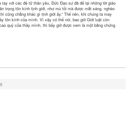
 tay với các
đệ tử
thân yêu
, Đức
Đạo sư
đã để lại những lời
giáo
rân trọng
tôn kính
tịnh giới
, như mù tối mà được mắt sáng,
nghèo
 thì cũng chẳng khác gì
tịnh giới
ấy.” Thế nên, khi
chúng ta
may
hầy
tôn kính
của mình.
Vì vậy
có thể nói, bao giờ
Giới luật
còn
ao quý của thầy mình, thì bấy giờ được xem là một bằng chứng
n)