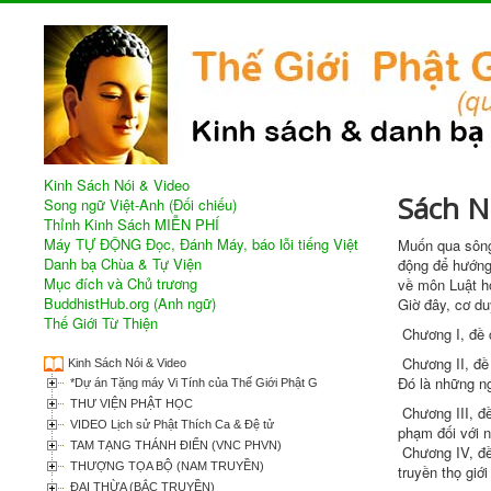
Kinh Sách Nói & Video
Sách N
Song ngữ Việt-Anh (Đối chiếu)
Thỉnh Kinh Sách MIỄN PHÍ
Máy TỰ ĐỘNG Đọc, Đánh Máy, báo lỗi tiếng Việt
Muốn qua sông
Danh bạ Chùa & Tự Viện
động
để hướn
Mục đích và Chủ trương
về
môn Luật
h
BuddhistHub.org (Anh ngữ)
Giờ đây,
cơ du
Thế Giới Từ Thiện
Chương I, đề
Chương II, đề
Kinh Sách Nói & Video
Đó là những n
*Dự án Tặng máy Vi Tính của Thế Giới Phật Giáo
THƯ VIỆN PHẬT HỌC
Chương III, đ
VIDEO Lịch sử Phật Thích Ca & Đệ tử
phạm
đối với 
TAM TẠNG THÁNH ĐIỂN (VNC PHVN)
Chương IV, đ
THƯỢNG TỌA BỘ (NAM TRUYỀN)
truyền
thọ giới
ĐẠI THỪA (BẮC TRUYỀN)