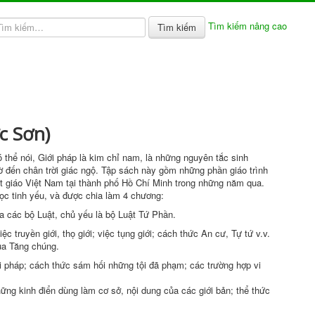
Tìm kiếm nâng cao
Tìm kiếm
c Sơn)
ó thể nói,
Giới pháp
là kim chỉ nam, là những nguyên tắc
sinh
ờ đến chân trời
giác ngộ
. Tập sách này gồm những phần giáo trình
t giáo Việt Nam
tại thành phố Hồ
Chí Minh
trong những năm qua.
học tinh yếu, và được chia làm 4 chương:
a các bộ Luật, chủ yếu là bộ
Luật Tứ Phần
.
việc
truyền giới
,
thọ giới
; việc tụng giới; cách thức
An cư
,
Tự tứ
v.v.
ủa
Tăng chúng
.
i pháp
; cách thức
sám hối
những tội đã phạm; các
trường hợp
vi
những
kinh điển
dùng làm cơ sở, nội dung của các
giới bản
; thể thức