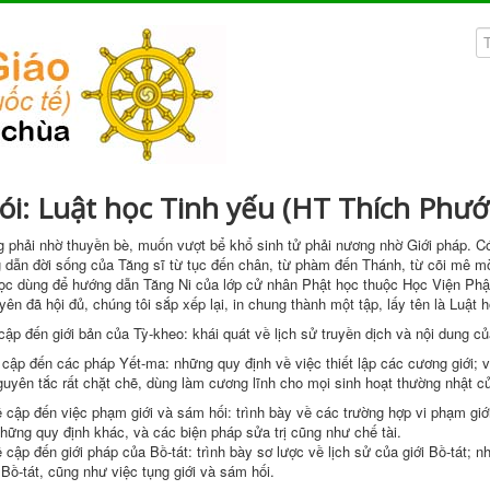
ói: Luật học Tinh yếu (HT Thích Phướ
 phải nhờ thuyền bè, muốn vượt bể khổ
sinh tử
phải
nương nhờ
Giới pháp
. C
g dẫn
đời sống
của Tăng sĩ từ tục đến chân, từ phàm đến Thánh, từ cõi mê m
ọc dùng để hướng dẫn
Tăng Ni
của lớp
cử nhân
Phật học
thuộc Học Viện
Phậ
yên
đã hội đủ,
chúng tôi
sắp xếp lại, in chung thành một tập, lấy tên là Luật 
 cập đến
giới bản
của Tỳ-kheo: khái quát về
lịch sử
truyền dịch và nội dung củ
 cập đến các pháp Yết-ma: những
quy định
về việc
thiết lập
các cương giới; 
guyên tắc rất chặt chẽ, dùng làm
cương lĩnh
cho mọi
sinh hoạt
thường nhật c
ề cập đến việc
phạm giới
và
sám hối
: trình bày về các
trường hợp
vi phạm
giớ
những
quy định
khác, và các
biện pháp
sửa trị
cũng như
chế tài
.
ề cập đến
giới pháp
của Bồ-tát: trình bày
sơ lược
về
lịch sử
của giới Bồ-tát; 
Bồ-tát, cũng như việc tụng giới và
sám hối
.