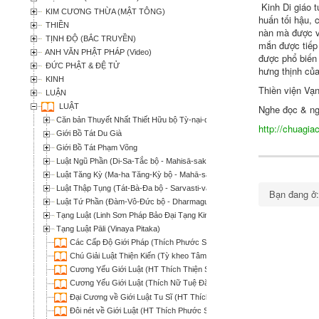
Kinh
Di giáo
t
KIM CƯƠNG THỪA (MẬT TÔNG)
huấn
tối hậu
, 
THIỀN
nàn
mà được và
TỊNH ĐỘ (BẮC TRUYỀN)
mắn
được
tiếp
ANH VĂN PHẬT PHÁP (Video)
được
phổ biến
ĐỨC PHẬT & ĐỆ TỬ
hưng thịnh củ
KINH
Thiền viện
Vạn
LUẬN
LUẬT
Nghe đọc & ng
Căn bản Thuyết Nhất Thiết Hữu bộ Tỳ-nại-da (Tát Bà Đa bộ - Mula-sarvātiv
http://chuagi
Giới Bồ Tát Du Già
Giới Bồ Tát Phạm Võng
Luật Ngũ Phần (Di-Sa-Tắc bộ - Mahisā-saka)
Luật Tăng Kỳ (Ma-ha Tăng-Kỳ bộ - Mahā-sanghika)
Luật Thập Tụng (Tát-Bà-Đa bộ - Sarvasti-vada)
Bạn đang 
Luật Tứ Phần (Đàm-Vô-Đức bộ - Dharmaguptaka)
Tạng Luật (Linh Sơn Pháp Bảo Đại Tạng Kinh)
Tạng Luật Pāli (Vinaya Pitaka)
Các Cấp Độ Giới Pháp (Thích Phước Sơn)
Chú Giải Luật Thiện Kiến (Tỳ kheo Tâm Hạnh)
Cương Yếu Giới Luật (HT Thích Thiện Siêu)
Cương Yếu Giới Luật (Thích Nữ Tuệ Đăng dịch)
Đại Cương về Giới Luật Tu Sĩ (HT Thích Thiện Siêu)
Đôi nét về Giới Luật (HT Thích Phước Sơn)